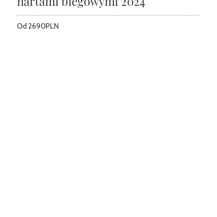
nartami biegowymi 2024
Od 2690PLN