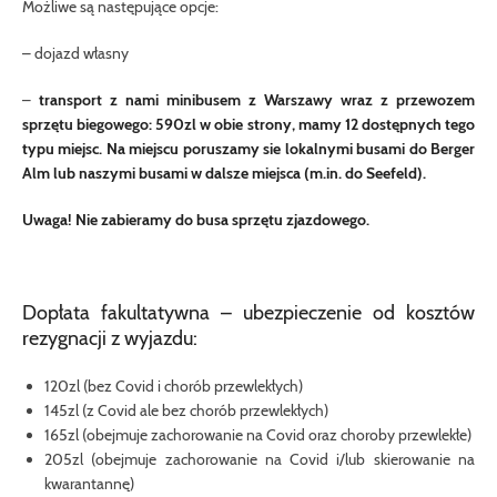
Możliwe są następujące opcje:
– dojazd własny
–
transport z nami minibusem z Warszawy wraz z przewozem
sprzętu biegowego: 590zl w obie strony, mamy 12 dostępnych tego
typu miejsc. Na miejscu poruszamy sie lokalnymi busami do Berger
Alm lub naszymi busami w dalsze miejsca (m.in. do Seefeld).
Uwaga! Nie zabieramy do busa sprzętu zjazdowego.
Dopłata fakultatywna –
ubezpieczenie od kosztów
rezygnacji z wyjazdu
:
120zl (bez Covid i chorób przewlekłych)
145zl (z Covid ale bez chorób przewlekłych)
165zl (obejmuje zachorowanie na Covid oraz choroby przewlekłe)
205zl (obejmuje zachorowanie na Covid i/lub skierowanie na
kwarantannę)