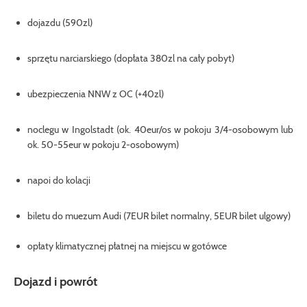
dojazdu (590zl)
sprzętu narciarskiego (dopłata 380zl na cały pobyt)
ubezpieczenia NNW z OC (+40zl)
noclegu w Ingolstadt (ok. 40eur/os w pokoju 3/4-osobowym lub
ok. 50-55eur w pokoju 2-osobowym)
napoi do kolacji
biletu do muezum Audi (7EUR bilet normalny, 5EUR bilet ulgowy)
opłaty klimatycznej płatnej na miejscu w gotówce
Dojazd i powrót