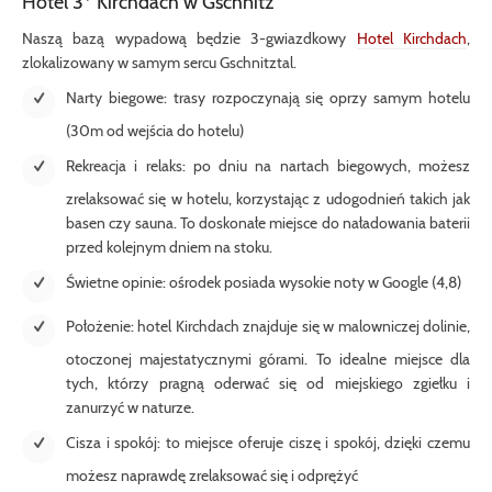
Hotel 3* Kirchdach w Gschnitz
Naszą bazą wypadową będzie 3-gwiazdkowy
Hotel Kirchdach
,
zlokalizowany w samym sercu Gschnitztal.
Narty biegowe: trasy rozpoczynają się oprzy samym hotelu 
(30m od wejścia do hotelu)
Rekreacja i relaks: po dniu na nartach biegowych, możesz
zrelaksować się w hotelu, korzystając z udogodnień takich jak
basen czy sauna. To doskonałe miejsce do naładowania baterii
przed kolejnym dniem na stoku.
Świetne opinie: ośrodek posiada wysokie noty w Google (4,8)
Położenie: hotel Kirchdach znajduje się w malowniczej dolinie, 
otoczonej majestatycznymi górami. To idealne miejsce dla 
tych, którzy pragną oderwać się od miejskiego zgiełku i 
zanurzyć w naturze.
Cisza i spokój: to miejsce oferuje ciszę i spokój, dzięki czemu
możesz naprawdę zrelaksować się i odprężyć