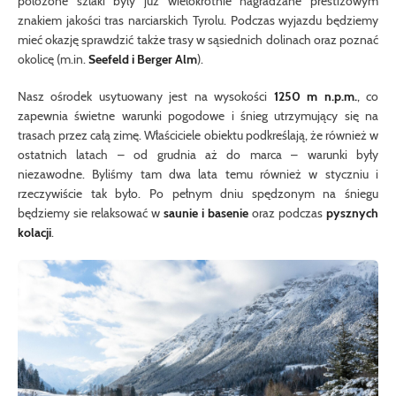
położone szlaki były już wielokrotnie nagradzane prestiżowym
znakiem jakości tras narciarskich Tyrolu. Podczas wyjazdu będziemy
mieć okazję sprawdzić także trasy w sąsiednich dolinach oraz poznać
okolicę (m.in.
Seefeld i Berger Alm
).
Nasz ośrodek usytuowany jest na wysokości
1250 m n.p.m.
, co
zapewnia świetne warunki pogodowe i śnieg utrzymujący się na
trasach przez całą zimę. Właściciele obiektu podkreślają, że również w
ostatnich latach – od grudnia aż do marca – warunki były
niezawodne. Byliśmy tam dwa lata temu również w styczniu i
rzeczywiście tak było. Po pełnym dniu spędzonym na śniegu
będziemy sie relaksować w
saunie i basenie
oraz podczas
pysznych
kolacji
.