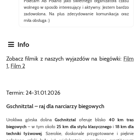
Polecam AB Poland jako świetnego organizatora czasu
wolnego w sposób interesujący i aktywny. Jestem bardzo
zadowolona. Na plus zdecydowanie komunikacja oraz
miła obsługa :)
Info
Zobacz filmik z naszych wyjazdów na biegówki:
Film
1
,
Film 2
Termin: 24-31.01.2026
Gschnitztal – raj dla narciarzy biegowych
Urokliwa górska dolina
Gschnitztal
oferuje blisko
40 km tras
biegowych
– w tym około
25 km dla stylu klasycznego
i
18 km dla
techniki łyżwowej
. Szerokie, doskonale przygotowane i pięknie