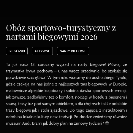
Obóz sportowo-turystyczny z
nartami biegowymi 2026
BIEGÓWKI
AKTYWNE
NARTY BIEGOWE
To już nasz 13. coroczny wyjazd na narty biegowe! Mówią, że
trzynastka bywa pechowa – u nas wręcz przeciwnie, bo szykuje się
prawdziwie szczęśliwa! W tym roku wracamy do austriackiego Tyrolu,
gdzie czekają na nas jedne z najlepszych tras biegowych w Europie,
malownicze alpejskie krajobrazy i solidna dawka sportowych emocji.
Jak zawsze, zadbaliśmy też o komfort: noclegi w hotelu z basenem i
sauną, trasy tuż pod samym obiektem, a dla chętnych także pobliskie
trasy biegowe jak i stoki zjazdowe. Do tego zajęcia z instruktorem i
odrobina lokalnej kultury oraz tradycji. Po drodze zwiedzimy również
muzeum Audi. Brzmi jak dobry plan na zimowy tydzień? 🙂