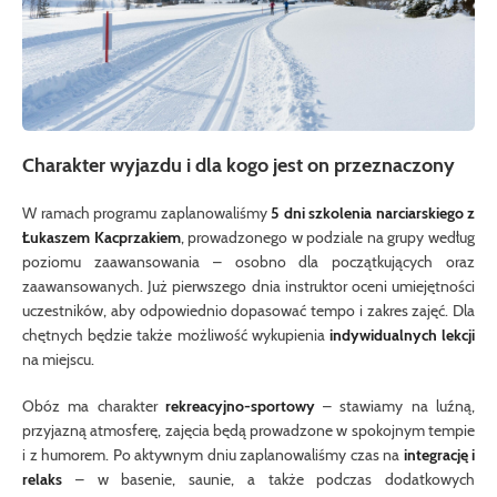
Charakter wyjazdu i dla kogo jest on przeznaczony
W ramach programu zaplanowaliśmy
5 dni szkolenia narciarskiego z
Łukaszem Kacprzakiem
, prowadzonego w podziale na grupy według
poziomu zaawansowania – osobno dla początkujących oraz
zaawansowanych. Już pierwszego dnia instruktor oceni umiejętności
uczestników, aby odpowiednio dopasować tempo i zakres zajęć. Dla
chętnych będzie także możliwość wykupienia
indywidualnych lekcji
na miejscu.
Obóz ma charakter
rekreacyjno-sportowy
– stawiamy na luźną,
przyjazną atmosferę, zajęcia będą prowadzone w spokojnym tempie
i z humorem. Po aktywnym dniu zaplanowaliśmy czas na
integrację i
relaks
– w basenie, saunie, a także podczas dodatkowych