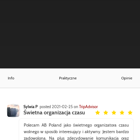
Info
Praktyczne
Opinie
Sylwia P
posted 2021-02-25 on
TripAdvisor
Świetna organizacja czasu
Polecam AB Poland jako świetnego organizatora czasu
wolnego w sposób interesujący i aktywny. Jestem bardzo
zadowolona. Na plus zdecydowanie komunikacja oraz