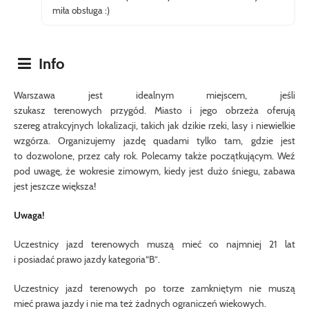
miła obsługa :)
Info
Warszawa jest
idealnym miejscem
, jeśli
szukasz
terenowych
przygód.
Miasto i jego
obrzeża
oferują
szereg
atrakcyjnych
lokalizacji
, takich jak dzikie
rzeki
, lasy i
niewielkie
wzgórza
.
Organizujemy
jazdę quadami tylko tam
, gdzie
jest
to
dozwolone
,
przez cały rok
.
Polecamy także początkującym
.
Weź
pod uwagę
,
że w
okresie zimowym
,
kiedy jest
dużo śniegu
,
zabawa
jest
jeszcze większa
!
Uwaga!
Uczestnicy
jazd
terenowych
muszą
mieć co najmniej 21
lat
i
posiadać
prawo jazdy
kategoria
“B”
.
Uczestnicy
jazd
terenowych
po torze
zamkniętym
nie
muszą
mieć
prawa jazdy
i nie ma też żadnych
ograniczeń wiekowych
.