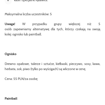
Maksymalna liczba uczestników: 5
Uwaga!
W
przypadku grupy
większej niż
5
osób
zapewniamy
alternatywę dla
tych,
którzy czekają
na swoją
kolej
:
ognisko
lub
paintball
.
Ognisko
Drewno opałowe,
talerze i sztućce
, kiełbaski, pieczywo,
sosy
,
kawa,
herbata
,
sok
, piwo
(tylko
po
wyścigach
) są
wliczone w cenę.
Cena: 55 PLN/za osobę
Paintball